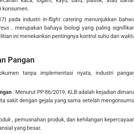
ecahan kaca, logam, kayu, batu, plastik, atau baha
ai konsumen.
17) pada industri
in-flight catering
menunjukkan bahw
ureus
, merupakan bahaya biologi yang paling signifika
itian ini menekankan pentingnya kontrol suhu dan wakt
an Pangan
kumen tanpa implementasi nyata, industri panga
angan
: Menurut PP 86/2019, KLB adalah kejadian diman
rita sakit dengan gejala yang sama setelah mengonsums
roduk
, pemusnahan produk, dan kehilangan kepercayaa
nsial yang besar.