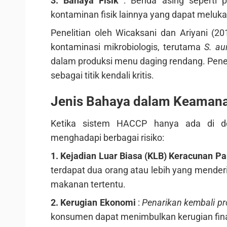
3. Bahaya Fisik
: Benda asing seperti p
kontaminan fisik lainnya yang dapat meluk
Penelitian oleh Wicaksani dan Ariyani (20
kontaminasi mikrobiologis, terutama
S. a
dalam produksi menu daging rendang. Penel
sebagai titik kendali kritis.
Jenis Bahaya dalam Keaman
Ketika sistem HACCP hanya ada di do
menghadapi berbagai risiko:
1. Kejadian Luar Biasa (KLB) Keracunan P
terdapat dua orang atau lebih yang mende
makanan tertentu.
2. Kerugian Ekonomi
:
Penarikan kembali p
konsumen dapat menimbulkan kerugian fina