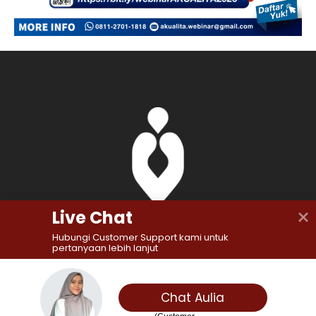
Live Chat
Hubungi Customer Support kami untuk 
pertanyaan lebih lanjut
PT. Adhikriya Kualita Utama (
AKUALITA
)
Head Office:
Chat Aulia
Jl. Abdul Manan No.25 Semarang