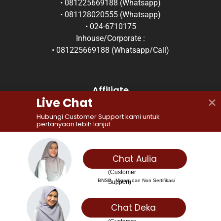
• 081225669188 (Whatsapp)
• 081128020555 (Whatsapp)
• 024-6710175
Inhouse/Corporate :
• 081225669188 (Whatsapp/Call)
Affiliate
Live Chat
Hubungi Customer Support kami untuk 
pertanyaan lebih lanjut
Chat Aulia
(Customer 
BNSP,  Migas, dan Non Sertifikasi
Support)
Chat Deka