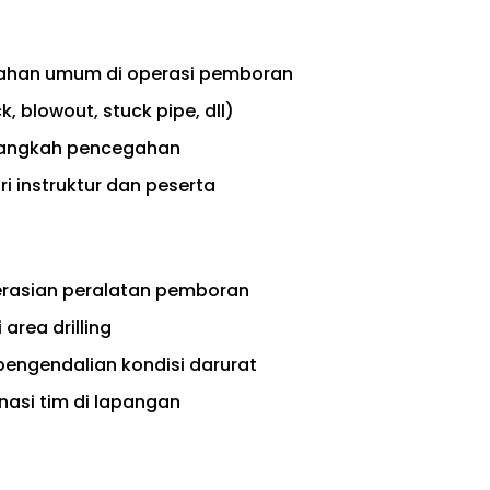
salahan umum di operasi pemboran
, blowout, stuck pipe, dll)
 langkah pencegahan
 instruktur dan peserta
erasian peralatan pemboran
area drilling
engendalian kondisi darurat
asi tim di lapangan