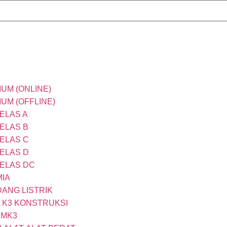
MUM (ONLINE)
MUM (OFFLINE)
ELAS A
KELAS B
KELAS C
KELAS D
KELAS DC
MIA
DANG LISTRIK
A K3 KONSTRUKSI
SMK3