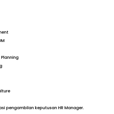
ment
DM
 Planning
g
lture
asi pengambilan keputusan HR Manager.