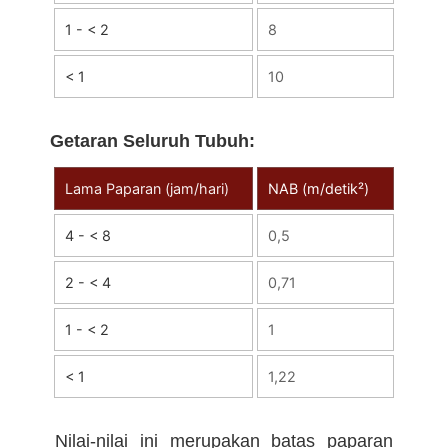
1 - < 2
8
< 1
10
Getaran Seluruh Tubuh:
Lama Paparan (jam/hari)
NAB (m/detik²)
4 - < 8
0,5
2 - < 4
0,71
1 - < 2
1
< 1
1,22
Nilai-nilai ini merupakan batas paparan