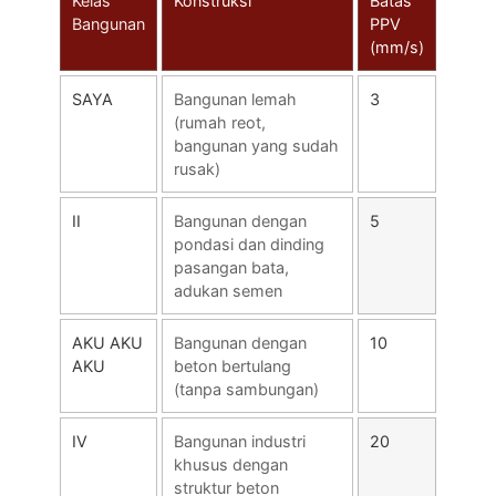
Kelas
Konstruksi
Batas
Bangunan
PPV
(mm/s)
SAYA
Bangunan lemah
3
(rumah reot,
bangunan yang sudah
rusak)
II
Bangunan dengan
5
pondasi dan dinding
pasangan bata,
adukan semen
AKU AKU
Bangunan dengan
10
AKU
beton bertulang
(tanpa sambungan)
IV
Bangunan industri
20
khusus dengan
struktur beton