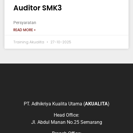
Auditor SMK3
Persyaratan
READ MORE »
Training Akualita
27-10-2025
PT. Adhikriya Kualita Utama (
AKUALITA
)
Head Office:
Jl. Abdul Manan No.25 Semarang