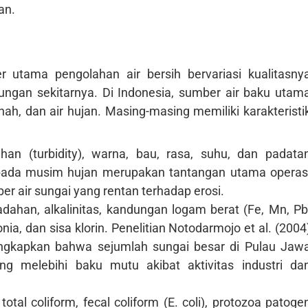
an.
 utama pengolahan air bersih bervariasi kualitasny
ungan sekitarnya. Di Indonesia, sumber air baku utam
anah, dan air hujan. Masing-masing memiliki karakteristi
han (turbidity), warna, bau, rasa, suhu, dan padata
i pada musim hujan merupakan tantangan utama operas
er air sungai yang rentan terhadap erosi.
dahan, alkalinitas, kandungan logam berat (Fe, Mn, Pb
onia, dan sisa klorin. Penelitian Notodarmojo et al. (2004
ungkapkan bahwa sejumlah sungai besar di Pulau Jaw
 melebihi baku mutu akibat aktivitas industri da
otal coliform, fecal coliform (E. coli), protozoa patoge