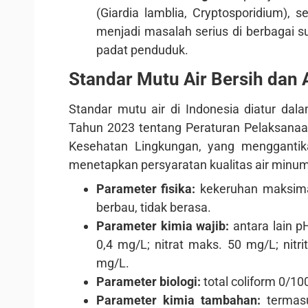
(Giardia lamblia, Cryptosporidium), s
menjadi masalah serius di berbagai s
padat penduduk.
Standar Mutu Air Bersih dan
Standar mutu air di Indonesia diatur da
Tahun 2023 tentang Peraturan Pelaksana
Kesehatan Lingkungan, yang mengganti
menetapkan persyaratan kualitas air minum
Parameter fisika:
kekeruhan maksima
berbau, tidak berasa.
Parameter kimia wajib:
antara lain p
0,4 mg/L; nitrat maks. 50 mg/L; nitr
mg/L.
Parameter biologi:
total coliform 0/100
Parameter kimia tambahan:
termasu