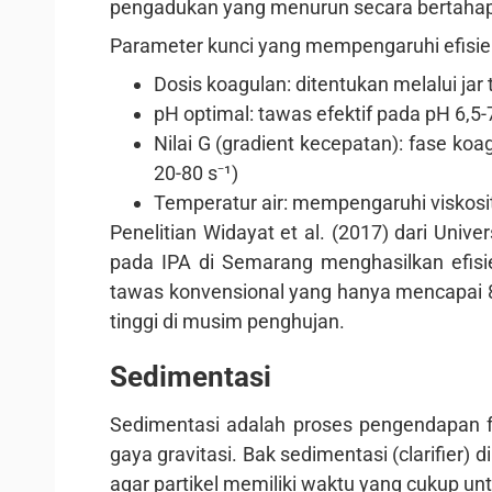
pengadukan yang menurun secara bertahap (
Parameter kunci yang mempengaruhi efisiens
Dosis koagulan: ditentukan melalui jar 
pH optimal: tawas efektif pada pH 6,5-7
Nilai G (gradient kecepatan): fase koag
20-80 s⁻¹)
Temperatur air: mempengaruhi viskosi
Penelitian Widayat et al. (2017) dari Un
pada IPA di Semarang menghasilkan efisi
tawas konvensional yang hanya mencapai 8
tinggi di musim penghujan.
Sedimentasi
Sedimentasi adalah proses pengendapan flo
gaya gravitasi. Bak sedimentasi (clarifier)
agar partikel memiliki waktu yang cukup un