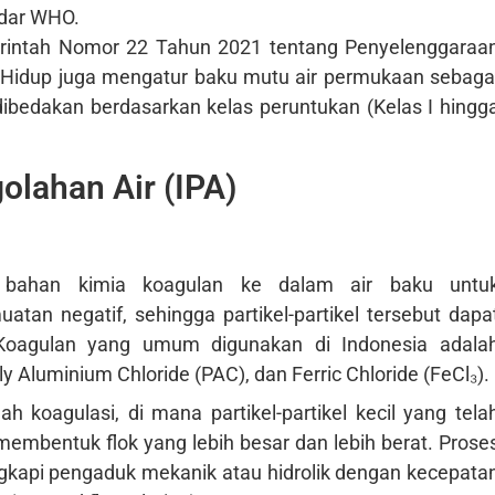
ndar WHO.
erintah Nomor 22 Tahun 2021 tentang Penyelenggaraa
 Hidup juga mengatur baku mutu air permukaan sebaga
ibedakan berdasarkan kelas peruntukan (Kelas I hingg
golahan Air (IPA)
 bahan kimia koagulan ke dalam air baku untu
uatan negatif, sehingga partikel-partikel tersebut dapa
Koagulan yang umum digunakan di Indonesia adala
ly Aluminium Chloride (PAC), dan Ferric Chloride (FeCl₃).
h koagulasi, di mana partikel-partikel kecil yang tela
membentuk flok yang lebih besar dan lebih berat. Prose
engkapi pengaduk mekanik atau hidrolik dengan kecepata