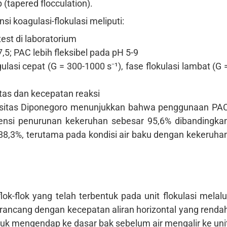
tapered flocculation).
i koagulasi-flokulasi meliputi:
test di laboratorium
,5; PAC lebih fleksibel pada pH 5-9
ulasi cepat (G = 300-1000 s⁻¹), fase flokulasi lambat (G 
tas dan kecepatan reaksi
iversitas Diponegoro menunjukkan bahwa penggunaan PA
ensi penurunan kekeruhan sebesar 95,6% dibandingka
8,3%, terutama pada kondisi air baku dengan kekeruha
k-flok yang telah terbentuk pada unit flokulasi melalu
 dirancang dengan kecepatan aliran horizontal yang renda
tuk mengendap ke dasar bak sebelum air mengalir ke uni