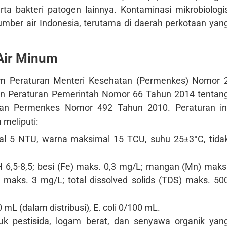
erta bakteri patogen lainnya. Kontaminasi mikrobiologi
umber air Indonesia, terutama di daerah perkotaan yan
 Air Minum
lam Peraturan Menteri Kesehatan (Permenkes) Nomor 
an Peraturan Pemerintah Nomor 66 Tahun 2014 tentan
kan Permenkes Nomor 492 Tahun 2010. Peraturan in
 meliputi:
l 5 NTU, warna maksimal 15 TCU, suhu 25±3°C, tida
H 6,5-8,5; besi (Fe) maks. 0,3 mg/L; mangan (Mn) maks
it maks. 3 mg/L; total dissolved solids (TDS) maks. 50
 mL (dalam distribusi), E. coli 0/100 mL.
k pestisida, logam berat, dan senyawa organik yan