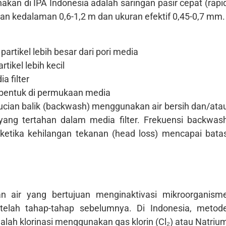
unakan di IPA Indonesia adalah saringan pasir cepat (rapi
gan kedalaman 0,6-1,2 m dan ukuran efektif 0,45-0,7 mm.
artikel lebih besar dari pori media
tikel lebih kecil
a filter
terbentuk di permukaan media
ncucian balik (backwash) menggunakan air bersih dan/ata
 yang tertahan dalam media filter. Frekuensi backwas
ketika kehilangan tekanan (head loss) mencapai bata
an air yang bertujuan menginaktivasi mikroorganism
telah tahap-tahap sebelumnya. Di Indonesia, metod
alah klorinasi menggunakan gas klorin (Cl₂) atau Natriu