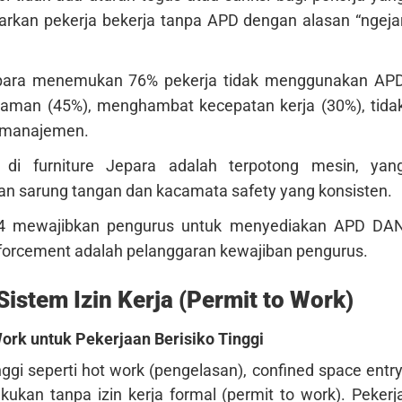
rkan pekerja bekerja tanpa APD dengan alasan “ngeja
 Jepara menemukan 76% pekerja tidak menggunakan AP
yaman (45%), menghambat kecepatan kerja (30%), tida
i manajemen.
i furniture Jepara adalah terpotong mesin, yan
n sarung tangan dan kacamata safety yang konsisten.
4 mewajibkan pengurus untuk menyediakan APD DA
orcement adalah pelanggaran kewajiban pengurus.
istem Izin Kerja (Permit to Work)
ork untuk Pekerjaan Berisiko Tinggi
nggi seperti hot work (pengelasan), confined space entry
akukan tanpa izin kerja formal (permit to work). Pekerj