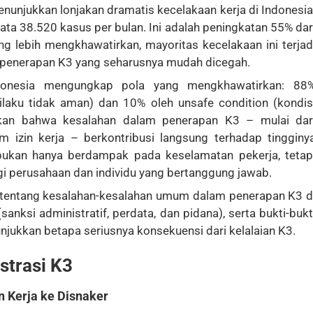
nunjukkan lonjakan dramatis kecelakaan kerja di Indonesia
ta 38.520 kasus per bulan. Ini adalah peningkatan 55% dar
g lebih mengkhawatirkan, mayoritas kecelakaan ini terjad
 penerapan K3 yang seharusnya mudah dicegah.
Indonesia mengungkap pola yang mengkhawatirkan: 88
ilaku tidak aman) dan 10% oleh unsafe condition (kondis
ukkan bahwa kesalahan dalam penerapan K3 – mulai dar
m izin kerja – berkontribusi langsung terhadap tingginy
 bukan hanya berdampak pada keselamatan pekerja, tetap
 perusahaan dan individu yang bertanggung jawab.
 tentang kesalahan-kesalahan umum dalam penerapan K3 d
nksi administratif, perdata, dan pidana), serta bukti-bukt
unjukkan betapa seriusnya konsekuensi dari kelalaian K3.
strasi K3
 Kerja ke Disnaker