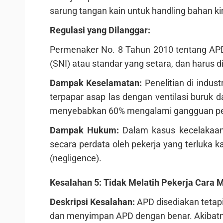
sarung tangan kain untuk handling bahan kim
Regulasi yang Dilanggar:
Permenaker No. 8 Tahun 2010 tentang APD
(SNI) atau standar yang setara, dan harus dip
Dampak Keselamatan:
Penelitian di indus
terpapar asap las dengan ventilasi buruk 
menyebabkan 60% mengalami gangguan p
Dampak Hukum:
Dalam kasus kecelakaan a
secara perdata oleh pekerja yang terluka k
(negligence).
Kesalahan 5: Tidak Melatih Pekerja Car
Deskripsi Kesalahan:
APD disediakan tetapi
dan menyimpan APD dengan benar. Akibatny