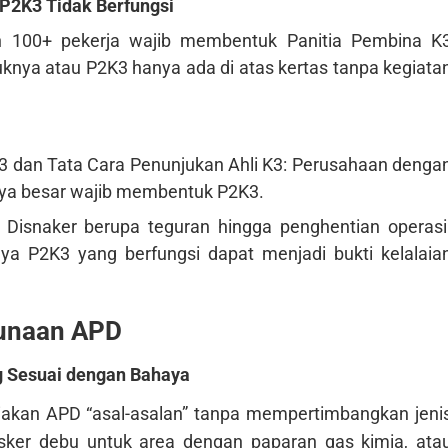
P2K3 Tidak Berfungsi
 100+ pekerja wajib membentuk Panitia Pembina K
knya atau P2K3 hanya ada di atas kertas tanpa kegiata
 dan Tata Cara Penunjukan Ahli K3: Perusahaan denga
aya besar wajib membentuk P2K3.
i Disnaker berupa teguran hingga penghentian operasi
ya P2K3 yang berfungsi dapat menjadi bukti kelalaia
gunaan APD
g Sesuai dengan Bahaya
kan APD “asal-asalan” tanpa mempertimbangkan jeni
sker debu untuk area dengan paparan gas kimia, ata