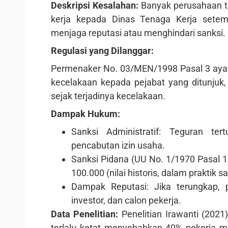
Deskripsi Kesalahan:
Banyak perusahaan t
kerja kepada Dinas Tenaga Kerja setem
menjaga reputasi atau menghindari sanksi.
Regulasi yang Dilanggar:
Permenaker No. 03/MEN/1998 Pasal 3 ayat 
kecelakaan kepada pejabat yang ditunjuk
sejak terjadinya kecelakaan.
Dampak Hukum:
Sanksi Administratif: Teguran ter
pencabutan izin usaha.
Sanksi Pidana (UU No. 1/1970 Pasal 
100.000 (nilai historis, dalam praktik sa
Dampak Reputasi: Jika terungkap, p
investor, dan calon pekerja.
Data Penelitian:
Penelitian Irawanti (202
terlalu ketat menyebabkan 40% pekerja me