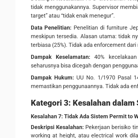
tidak menggunakannya. Supervisor membia
target” atau “tidak enak menegur”.
Data Penelitian:
Penelitian di furniture
meskipun tersedia. Alasan utama: tidak n
terbiasa (25%). Tidak ada enforcement dar
Dampak Keselamatan:
40% kecelakaan d
seharusnya bisa dicegah dengan penggunaa
Dampak Hukum:
UU No. 1/1970 Pasal 1
memastikan penggunaannya. Tidak ada enf
Kategori 3: Kesalahan dalam S
Kesalahan 7: Tidak Ada Sistem Permit to W
Deskripsi Kesalahan:
Pekerjaan berisiko ti
working at height, atau electrical work dil