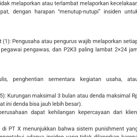
idak melaporkan atau terlambat melaporkan kecelakaa
pat, dengan harapan “menutup-nutupi” insiden untu
(1): Pengusaha atau pengurus wajib melaporkan setia
, pegawai pengawas, dan P2K3 paling lambat 2×24 ja
tulis, penghentian sementara kegiatan usaha, ata
15): Kurungan maksimal 3 bulan atau denda maksimal R
at ini denda bisa jauh lebih besar).
erusahaan dapat kehilangan kepercayaan dari klien
1) di PT X menunjukkan bahwa sistem punishment yan
ngetahui adanya insiden yang tidak dilaporkan karen