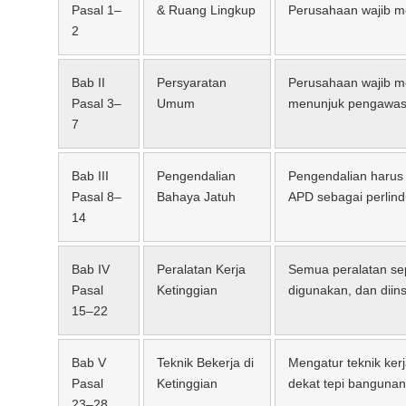
Pasal 1–
& Ruang Lingkup
Perusahaan wajib me
2
Bab II
Persyaratan
Perusahaan wajib me
Pasal 3–
Umum
menunjuk pengawas, 
7
Bab III
Pengendalian
Pengendalian harus me
Pasal 8–
Bahaya Jatuh
APD sebagai perlind
14
Bab IV
Peralatan Kerja
Semua peralatan sepe
Pasal
Ketinggian
digunakan, dan diins
15–22
Bab V
Teknik Bekerja di
Mengatur teknik ker
Pasal
Ketinggian
dekat tepi bangunan
23–28