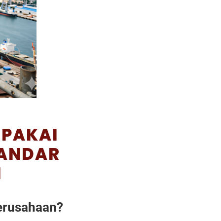
 PAKAI
TANDAR
N
Perusahaan?