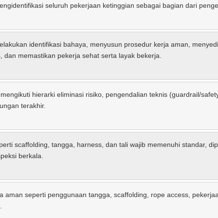
ngidentifikasi seluruh pekerjaan ketinggian sebagai bagian dari peng
lakukan identifikasi bahaya, menyusun prosedur kerja aman, menyedi
dan memastikan pekerja sehat serta layak bekerja.
ngikuti hierarki eliminasi risiko, pengendalian teknis (guardrail/safety 
ungan terakhir.
rti scaffolding, tangga, harness, dan tali wajib memenuhi standar, di
peksi berkala.
ja aman seperti penggunaan tangga, scaffolding, rope access, pekerja
.