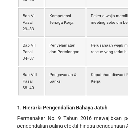
Bab VI
Kompetensi
Pekerja wajib memilik
Pasal
Tenaga Kerja
meeting sebelum bek
29–33
Bab VII
Penyelamatan
Perusahaan wajib me
Pasal
dan Pertolongan
rescue yang terlatih.
34–37
Bab VIII
Pengawasan &
Kepatuhan diawasi 
Pasal
Sanksi
Kerja.
38–40
1. Hierarki Pengendalian Bahaya Jatuh
Permenaker No. 9 Tahun 2016 mewajibkan pene
pengendalian paling efektif hingga penggunaan A